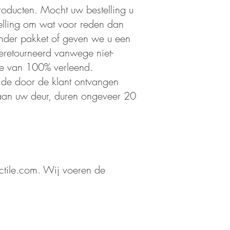
roducten. Mocht uw bestelling u
lling om wat voor reden dan
ander pakket of geven we u een
geretourneerd vanwege niet-
tie van 100% verleend.
n de door de klant ontvangen
t aan uw deur, duren ongeveer 20
tile.com
. Wij voeren de