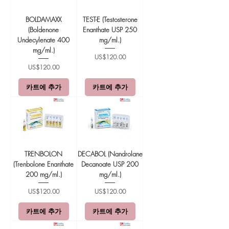
BOLDAMAXX
TEST-E (Testosterone
(Boldenone
Enanthate USP 250
Undecylenate 400
mg/ml.)
mg/ml.)
가격
US$120.00
가격
US$120.00
카트에 추가
카트에 추가
TRENBOLON
DECABOL (Nandrolane
(Trenbolone Enanthate
Decanoate USP 200
200 mg/ml.)
mg/ml.)
가격
가격
US$120.00
US$120.00
카트에 추가
카트에 추가