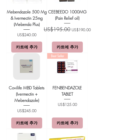
Mebendazole 500 Mg
CEEBEEDO 1000MG
& Ivermectin 25mg
(Pain Relief oil)
(Mebenda Plus)
일반가
할인가
US$195.00
US$190.00
가격
US$240.00
카트에 추가
카트에 추가
Best Seller
Covilife MBD Tablets
FENBENDAZOLE
(Ivermectin +
TABLET
Mebendazole)
가격
US$125.00
가격
US$245.00
카트에 추가
카트에 추가