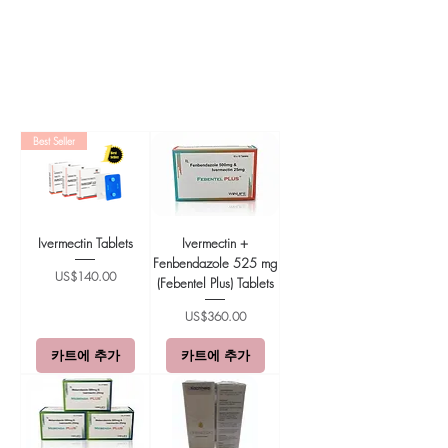
Best Seller
Ivermectin Tablets
Ivermectin +
Fenbendazole 525 mg
가격
US$140.00
(Febentel Plus) Tablets
가격
US$360.00
카트에 추가
카트에 추가