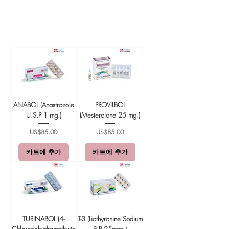
ANABOL (Anastrozole
PROVILBOL
U.S.P 1 mg.)
(Mesterolone 25 mg.)
가격
가격
US$85.00
US$85.00
카트에 추가
카트에 추가
TURINABOL (4-
T-3 (Liothyronine Sodium
Chlorodehydromethylte
B.P 25mcg.)