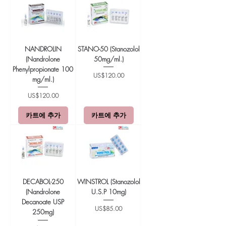
NANDROLIN
STANO-50 (Stanozolol
(Nandrolone
50mg/ml.)
Phenylpropionate 100
가격
US$120.00
mg/ml.)
가격
US$120.00
카트에 추가
카트에 추가
DECABOL-250
WINSTROL (Stanozolol
(Nandrolone
U.S.P 10mg)
Decanoate USP
가격
US$85.00
250mg)